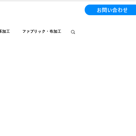
0-1133
（東京）090-6965-3596
お問い合わせ
革加工
ファブリック・布加工
レーザー加工機番外編
アクセサリーの紹介