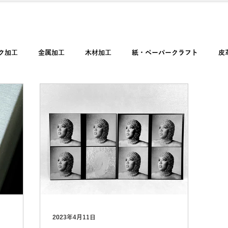
（本社）06-699
導入ガイド
レーザー加工ブログ
サポート
ク加工
金属加工
木材加工
紙・ペーパークラフト
皮
・セラミック加工
石材加工
その他
保守・メンテナンス
紹介
ユーザー作品
日々のつぶやき
お知らせ
機器・
2023年4月11日