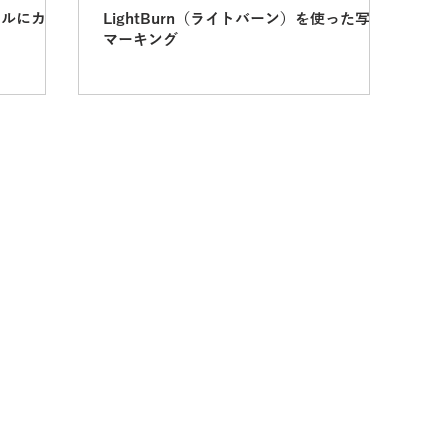
トルにカラ
LightBurn（ライトバーン）を使った写真
マーキング
お問い合わせ先
社）06-6990-1133
（東京サテライト）09