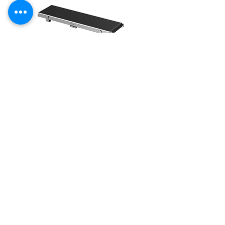
xTool F1 Ultra / F2 Ultra対応
コンベア
220mm*550mmの作業領域があります。大
きな写真や大量のオブジェクトを 1 回のテイ
クで彫刻できます
\80,700
（税込）※ご注文時払いの場合