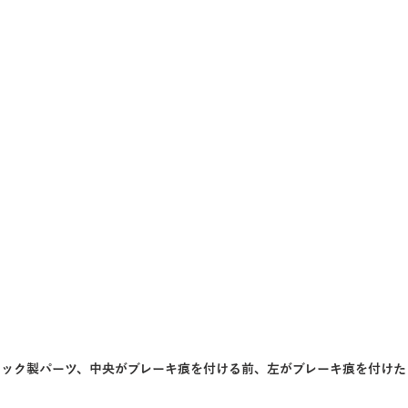
チック製パーツ、中央がブレーキ痕を付ける前、左がブレーキ痕を付けた