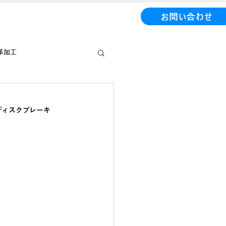
0-1133
（東京）090-6965-3596
お問い合わせ
革加工
保守・メンテナンス
ディスクブレーキ
お知らせ