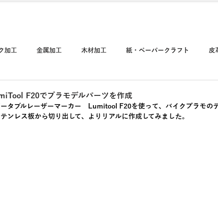
（本社）06-699
導入ガイド
レーザー加工ブログ
サポート
ク加工
金属加工
木材加工
紙・ペーパークラフト
皮
工
ゴム加工
陶器・セラミック加工
石材加工
その他
iTool F20でプラモデルパーツを作成
タブルレーザーマーカー　Lumitool F20を使って、バイクプラモの
テンレス板から切り出して、よりリアルに作成してみました。 
・テクニック
ユーザー紹介
ユーザー作品
日々のつぶやき