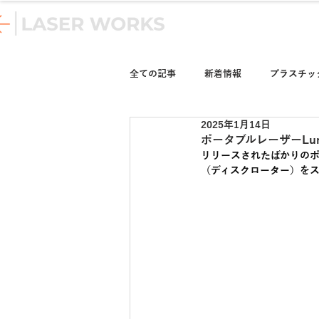
製品情報
アプリケーション
全ての記事
新着情報
プラスチッ
2025年1月14日
ファブリック・布加工
ガラス加
ポータブルレーザーLum
リリースされたばかりのポー
（ディスクローター）をス
レーザー加工機番外編
デザイン
機器・アクセサリーの紹介