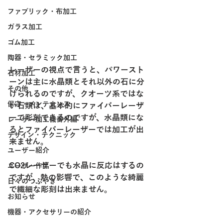
ファブリック・布加工
ガラス加工
ゴム加工
陶器・セラミック加工
レーザーの視点で言うと、パワースト
石材加工
ーンは主に水晶類とそれ以外の石に分
その他
けられるのですが、クオーツ系ではな
保守・メンテナンス
い石類は、基本的にファイバーレーザ
ーで彫刻できるのですが、水晶類にな
レーザー加工機番外編
るとファイバーレーザーでは加工が出
デザイン・テクニック
来ません。
ユーザー紹介
CO2レーザーでも水晶に反応はするの
ユーザー作品
ですが、熱の影響で、このような綺麗
日々のつぶやき
で繊細な彫刻は出来ません。
お知らせ
機器・アクセサリーの紹介