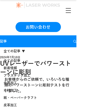
（本社）06-6990-1133
お問い合わせ
記事
全ての記事
2024年7月10日
全ての記事
UVレーザーでパワースト
新着情報
ーンに彫刻
プラスチック加工
お客様からのご依頼で、いろいろな種
金属加工
類のパワーストーンに彫刻テストを行
木材加工
いました。
紙・ペーパークラフト
皮革加工