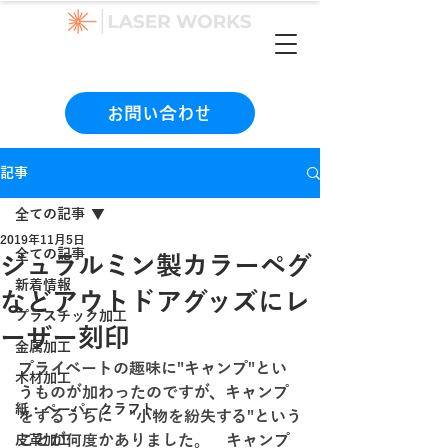
（本社）06-6990-1133
お問い合わせ
記事
全ての記事
2019年11月5日
全ての記事
ジュラルミン製カラーペグ
新着情報
などアウトドアグッズにレ
プラスチック加工
ーザー刻印
金属加工
プライベートの趣味に"キャンプ"とい
木材加工
うものが加わったのですが、キャンプ
紙・ペーパークラフト
をするうちに　"小物を紛失する"という
ことが何度かありました。　キャンプ
皮革加工