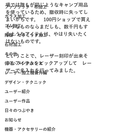
場では誰もが同じようなキャンプ用品
ファブリック・布加工
を使っているため、撤収時に失ってし
ガラス加工
まいがちです。　100円ショップで買え
ゴム加工
そうなものならまだしも、数千円もす
るようなアイテムは、やはり失いたく
陶器・セラミック加工
はないものです。
石材加工
その他
ということで、レーザー刻印が出来そ
うなアイテムをピックアップして　レー
保守・メンテナンス
ザーで名入れを行ってみました。
レーザー加工機番外編
デザイン・テクニック
ユーザー紹介
ユーザー作品
日々のつぶやき
お知らせ
機器・アクセサリーの紹介