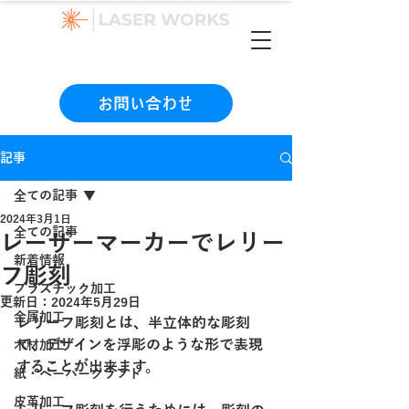
（本社）06-6990-1133
お問い合わせ
記事
全ての記事
2024年3月1日
全ての記事
レーザーマーカーでレリー
新着情報
フ彫刻
プラスチック加工
更新日：
2024年5月29日
金属加工
レリーフ彫刻とは、半立体的な彫刻
で、デザインを浮彫のような形で表現
木材加工
することが出来ます。
紙・ペーパークラフト
皮革加工