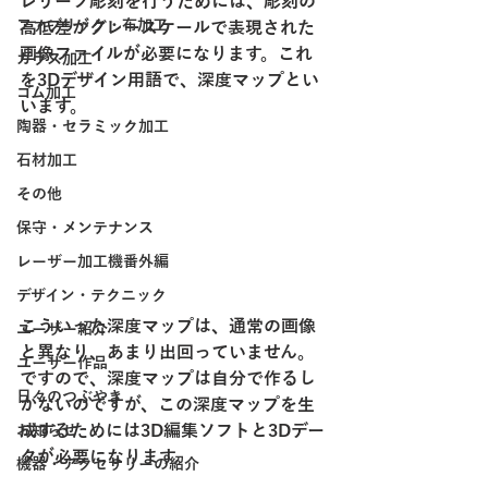
レリーフ彫刻を行うためには、彫刻の
ファブリック・布加工
高低差がグレースケールで表現された
画像ファイルが必要になります。これ
ガラス加工
を3Dデザイン用語で、深度マップとい
ゴム加工
います。
陶器・セラミック加工
石材加工
その他
保守・メンテナンス
レーザー加工機番外編
デザイン・テクニック
こういった深度マップは、通常の画像
ユーザー紹介
と異なり、あまり出回っていません。
ユーザー作品
ですので、深度マップは自分で作るし
日々のつぶやき
かないのですが、この深度マップを生
成するためには3D編集ソフトと3Dデー
お知らせ
タが必要になります。
機器・アクセサリーの紹介