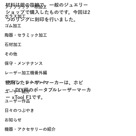
材料は銀の指輪で、一般のジュエリー
ファブリック・布加工
ショップで購入したものです。今回は2
ガラス加工
つのリングに刻印を行いました。
ゴム加工
陶器・セラミック加工
石材加工
その他
保守・メンテナンス
レーザー加工機番外編
使用したレーザーマーカーは、ホビ
デザイン・テクニック
ー・DIY用のポータブルレーザーマーカ
ユーザー紹介
ー xTool F1です。
ユーザー作品
日々のつぶやき
お知らせ
機器・アクセサリーの紹介