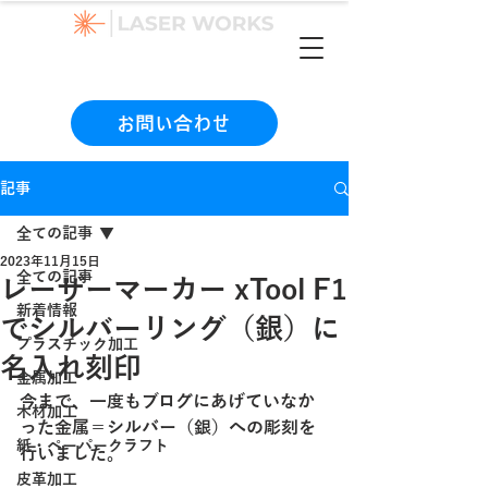
（本社）06-6990-1133
お問い合わせ
記事
全ての記事
2023年11月15日
全ての記事
レーザーマーカー xTool F1
新着情報
でシルバーリング（銀）に
プラスチック加工
名入れ刻印
金属加工
今まで、一度もブログにあげていなか
木材加工
った金属＝シルバー（銀）への彫刻を
紙・ペーパークラフト
行いました。
皮革加工