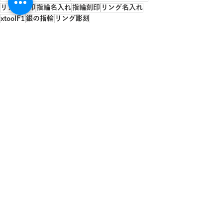
リング刻印
指輪名入れ
指輪刻印
リング名入れ
xtoolF1
銀の指輪
リング彫刻
ブライダルジュエリー
銀リング
銀刻印
シルバーリング
指輪彫刻
銀マーキング
新着情報
金属加工
最新記事
すべて表示