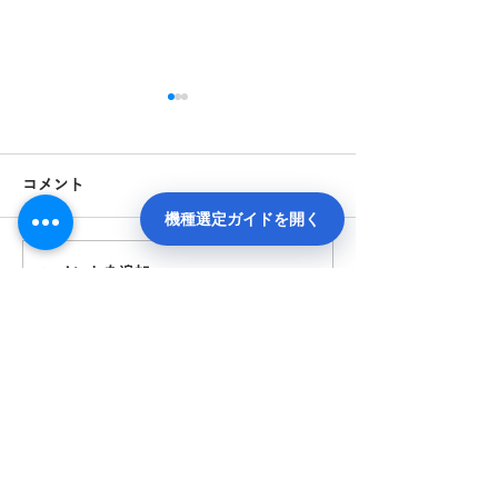
コメント
機種選定ガイドを開く
コメントを追加…
K5クリスタルキーホルダ
プラモデル台座
ーに内部彫刻
レーザーで製作
お問い合わせ先
（本社）06-6990-1133
（東京サテライト）090-6965-3596