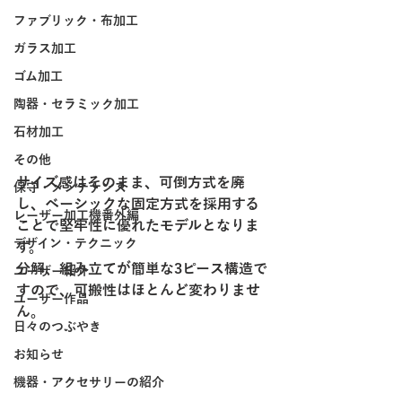
ファブリック・布加工
ガラス加工
ゴム加工
陶器・セラミック加工
石材加工
その他
サイズ感はそのまま、可倒方式を廃
保守・メンテナンス
し、ベーシックな固定方式を採用する
レーザー加工機番外編
ことで堅牢性に優れたモデルとなりま
デザイン・テクニック
す。
分解、組み立てが簡単な3ピース構造で
ユーザー紹介
すので、可搬性はほとんど変わりませ
ユーザー作品
ん。
日々のつぶやき
お知らせ
機器・アクセサリーの紹介