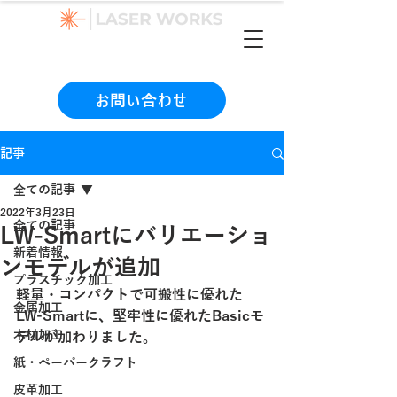
（本社）06-6990-1133
お問い合わせ
記事
全ての記事
2022年3月23日
全ての記事
LW-Smartにバリエーショ
新着情報
ンモデルが追加
プラスチック加工
軽量・コンパクトで可搬性に優れた
金属加工
LW-Smartに、堅牢性に優れたBasicモ
木材加工
デルが加わりました。
紙・ペーパークラフト
皮革加工