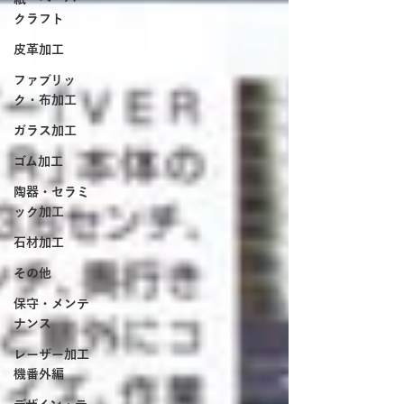
クラフト
皮革加工
ファブリッ
ク・布加工
ガラス加工
ゴム加工
陶器・セラミ
ック加工
石材加工
その他
保守・メンテ
ナンス
レーザー加工
機番外編