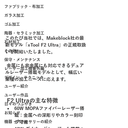
ファブリック・布加工
ガラス加工
ゴム加工
陶器・セラミック加工
このたび当社では、Makeblock社の最
石材加工
新モデル「xTool F2 Ultra」の正規取扱
その他
いを開始いたしました。
保守・メンテナンス
 金属にも非金属にも対応できるデュア
レーザー加工機番外編
ルレーザー搭載モデルとして、幅広い
デザイン・テクニック
業種の加工ニーズに応えます。
ユーザー紹介
ユーザー作品
 F2 Ultraの主な特徴
日々のつぶやき
60W MOPAファイバーレーザー搭
お知らせ
載：金属への深彫りやカラー刻印
が可能
機器・アクセサリーの紹介