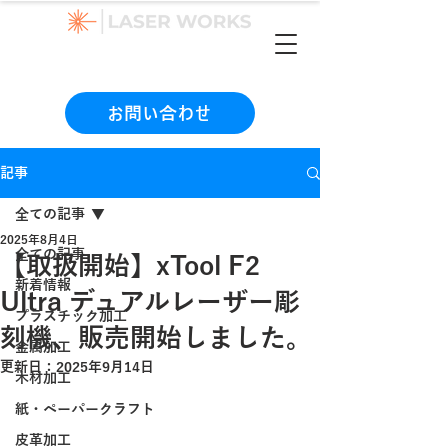
（本社）06-6990-1133
お問い合わせ
記事
全ての記事
2025年8月4日
全ての記事
【取扱開始】xTool F2
新着情報
Ultra デュアルレーザー彫
プラスチック加工
刻機、販売開始しました。
金属加工
更新日：
2025年9月14日
木材加工
紙・ペーパークラフト
皮革加工