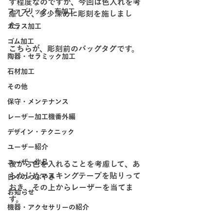
す程度なのですが、今回は色入れを考
ファブリック・布加工
慮して、多少深めに彫刻を施しまし
た。
ガラス加工
ゴム加工
こちらが、彫刻前のバッグタグです。
陶器・セラミック加工
石材加工
その他
保守・メンテナンス
レーザー加工機番外編
デザイン・テクニック
ユーザー紹介
ユーザー作品
後から色を入れることを考慮して、あ
らかじめマスキングテープを貼りって
日々のつぶやき
おき、その上からレーザーを当てま
お知らせ
す。
機器・アクセサリーの紹介