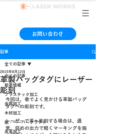
（本社）06-6990-1133
お問い合わせ
記事
全ての記事
2015年8月12日
全ての記事
革製バッグタグにレーザー
新着情報
彫刻
プラスチック加工
今回は、巷でよく見かける革製バッグ
金属加工
タグへの彫刻です。
木材加工
レーザーで革へ彫刻する場合は、通
紙・ペーパークラフト
常、弱めの出力で軽くマーキングを施
皮革加工