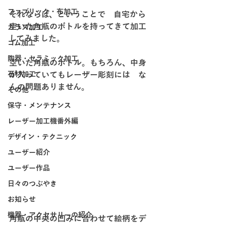
ファブリック・布加工
それならば、ということで　自宅から
空いた角瓶のボトルを持ってきて加工
ガラス加工
してみました。
ゴム加工
陶器・セラミック加工
空いた角瓶のボトル。もちろん、中身
石材加工
が入っていてもレーザー彫刻には　な
んの問題ありません。
その他
保守・メンテナンス
レーザー加工機番外編
デザイン・テクニック
ユーザー紹介
ユーザー作品
日々のつぶやき
お知らせ
機器・アクセサリーの紹介
角瓶の中央の凹みに合わせて絵柄をデ