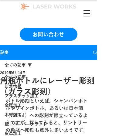
（本社）06-6990-1133
お問い合わせ
記事
全ての記事
2019年6月14日
全ての記事
角瓶ボトルにレーザー彫刻
新着情報
（ガラス彫刻）
プラスチック加工
ボトル彫刻といえば、シャンパンボト
金属加工
ルやワインボトル、あるいは日本酒
木材加工
（720ml）への彫刻が際立っているよ
うですが、探してみると、サントリー
紙・ペーパークラフト
の角瓶へ彫刻も意外に多いようです。
皮革加工