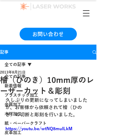
（本社）06-6990-1133
お問い合わせ
記事
全ての記事
2013年8月21日
全ての記事
檜（ひのき）10mm厚のレ
新着情報
ーザーカット＆彫刻
プラスチック加工
久しぶりの更新になってしまいました
金属加工
が、お客様から依頼されて檜（ひの
木材加工
き）の切断と彫刻を行いました。
紙・ペーパークラフト
https://youtu.be/wtNQ8mulLkM
皮革加工