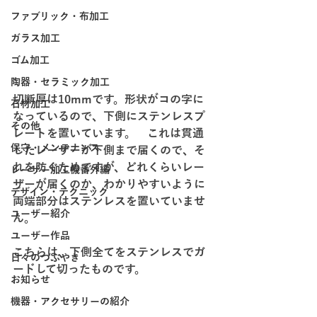
ファブリック・布加工
ガラス加工
ゴム加工
陶器・セラミック加工
切断厚は10mmです。形状がコの字に
石材加工
なっているので、下側にステンレスプ
その他
レートを置いています。　これは貫通
保守・メンテナンス
したレーザーが下側まで届くので、そ
れを防ぐためですが、どれくらいレー
レーザー加工機番外編
ザーが届くのか、わかりやすいように
デザイン・テクニック
両端部分はステンレスを置いていませ
ユーザー紹介
ん。
ユーザー作品
こちらは、下側全てをステンレスでガ
日々のつぶやき
ードして切ったものです。
お知らせ
機器・アクセサリーの紹介