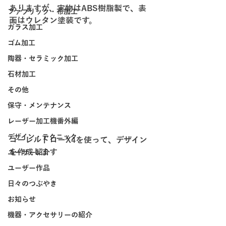
ありますが、実物はABS樹脂製で、表
ファブリック・布加工
面はウレタン塗装です。
ガラス加工
ゴム加工
陶器・セラミック加工
石材加工
その他
保守・メンテナンス
レーザー加工機番外編
デザイン・テクニック
コーレルドローX4を使って、デザイン
を作成します
ユーザー紹介
ユーザー作品
日々のつぶやき
お知らせ
機器・アクセサリーの紹介