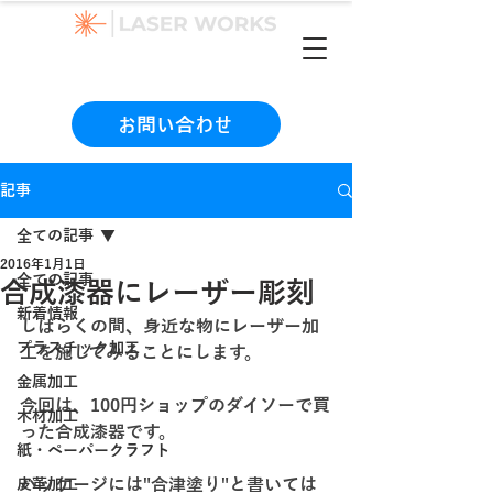
（本社）06-6990-1133
お問い合わせ
記事
全ての記事
2016年1月1日
全ての記事
合成漆器にレーザー彫刻
新着情報
しばらくの間、身近な物にレーザー加
プラスチック加工
工を施してみることにします。
金属加工
今回は、100円ショップのダイソーで買
木材加工
った合成漆器です。
紙・ペーパークラフト
パッケージには"合津塗り"と書いては
皮革加工