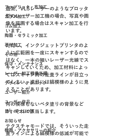
ファブリック・布加工
通常、VLSレーザーのようなプロッタ
型のレーザー加工機の場合、写真や画
ガラス加工
像を描画する場合はスキャン加工を行
ゴム加工
います。
陶器・セラミック加工
石材加工
ただし、インクジェットプリンタのよ
うに広範囲を一度にスキャンするので
その他
はなく、一本の細いレーザー光線でス
保守・メンテナンス
キャンしていくため、加工材料によっ
レーザー加工機番外編
てはスキャン時の走査ラインが目立っ
てしまい、遠目には縞模様のように見
デザイン・テクニック
えることがあります。
ユーザー紹介
ユーザー作品
何の模様もないベタ塗りの背景など
が、それに該当します。
日々のつぶやき
お知らせ
テクスチャモードでは、そういった走
機器・アクセサリーの紹介
査ラインによる縞模様の低減が可能で