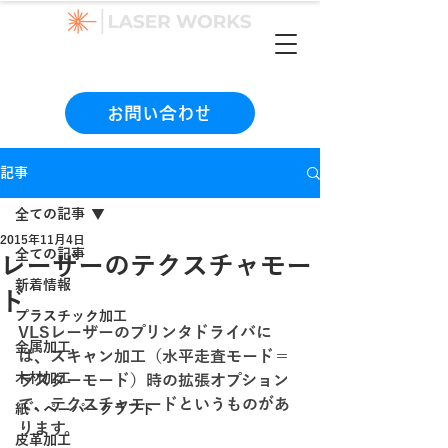
（本社）06-6990-1133
お問い合わせ
記事
全ての記事
2015年11月4日
全ての記事
レーザーのテクスチャモー
新着情報
ド
プラスチック加工
VLSレーザーのプリンタドライバに
金属加工
は、スキャン加工（水平走査モード＝
木材加工
ラスターモード）時の拡張オプション
で、テクスチャモードというものがあ
紙・ペーパークラフト
ります。
皮革加工