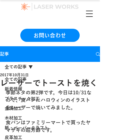
（本社）06-6990-1133
お問い合わせ
記事
全ての記事
2017年10月31日
全ての記事
レーザーでトーストを焼く
新着情報
季節ネタの第2弾です。今日は10/31な
プラスチック加工
ので、食パンにハロウィンのイラスト
をレーザーで焼いてみました。
金属加工
木材加工
食パンはファミリーマートで買ったヤ
紙・ペーパークラフト
マザキの超芳醇です。
皮革加工