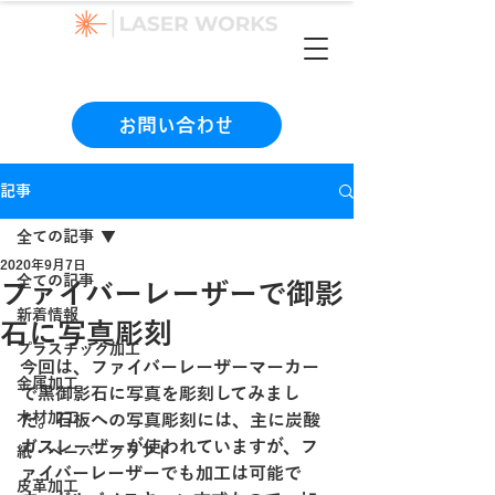
（本社）06-6990-1133
お問い合わせ
記事
全ての記事
2020年9月7日
全ての記事
ファイバーレーザーで御影
新着情報
石に写真彫刻
プラスチック加工
今回は、ファイバーレーザーマーカー
金属加工
で黒御影石に写真を彫刻してみまし
木材加工
た。石板への写真彫刻には、主に炭酸
ガスレーザーが使われていますが、フ
紙・ペーパークラフト
ァイバーレーザーでも加工は可能で
皮革加工