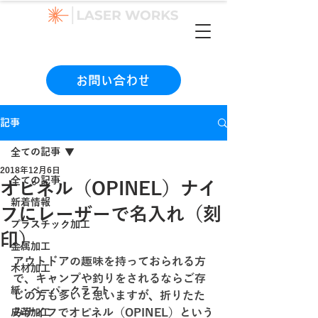
（本社）06-6990-1133
お問い合わせ
記事
全ての記事
2018年12月6日
全ての記事
オピネル（OPINEL）ナイ
新着情報
フにレーザーで名入れ（刻
プラスチック加工
印）
金属加工
アウトドアの趣味を持っておられる方
木材加工
で、キャンプや釣りをされるならご存
紙・ペーパークラフト
じの方も多いと思いますが、折りたた
みナイフでオピネル（OPINEL）という
皮革加工