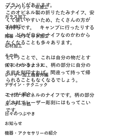
ブランドがあります。
ファブリック・布加工
このオピネル製の折りたたみナイフ、安
ガラス加工
くて使いやすいため、たくさんの方が
ゴム加工
お持ちです。　キャンプに行ったりする
と、どれが自分のナイフなのかわから
陶器・セラミック加工
なくなることも多々あります。
石材加工
その他
ということで、これは自分の物だとす
ぐにわかるように、柄の部分に自分の
保守・メンテナンス
名前を刻印すれば、間違って持って帰
レーザー加工機番外編
られることもなくなるでしょう。
デザイン・テクニック
ユーザー紹介
これがオピネルのナイフです。柄の部分
が木材でレーザー彫刻にはもってこい
ユーザー作品
です。
日々のつぶやき
お知らせ
機器・アクセサリーの紹介